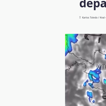
depa
Karlos Toledo / Knal