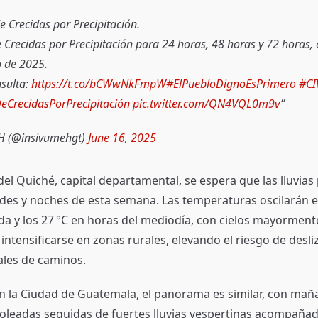
e Crecidas por Precipitación.
 Crecidas por Precipitación para 24 horas, 48 horas y 72 horas,
o de 2025.
nsulta:
https://t.co/bCWwNkFmpW
#ElPuebloDignoEsPrimero
#CI
eCrecidasPorPrecipitación
pic.twitter.com/QN4VQL0m9v
 (@insivumehgt)
June 16, 2025
el Quiché, capital departamental, se espera que las lluvias
rdes y noches de esta semana. Las temperaturas oscilarán en
a y los 27 °C en horas del mediodía, con cielos mayorment
 intensificarse en zonas rurales, elevando el riesgo de desl
les de caminos.
en la Ciudad de Guatemala, el panorama es similar, con mañ
oleadas seguidas de fuertes lluvias vespertinas acompañad