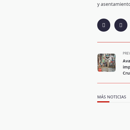
y asentamiento
<span
PRE
class="nav-
Ava
subtitle
imp
screen-
Cru
reader-
text">Page</s
MÁS NOTICIAS