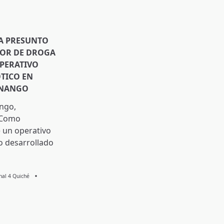
A PRESUNTO
DOR DE DROGA
PERATIVO
TICO EN
ENANGO
ngo,
 Como
 un operativo
o desarrollado
Knal 4 Quiché