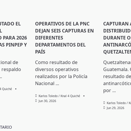
UTADO EL
OPERATIVOS DE LA PNC
CAPTURAN 
L
DEJAN SEIS CAPTURAS EN
DISTRIBUI
PARA 2026
DIFERENTES
DURANTE O
S PINPEP Y
DEPARTAMENTOS DEL
ANTINARCÓ
PAÍS
QUETZALT
cional de
Como resultado de
Quetzaltena
 respaldo
diversos operativos
Guatemala.
..
realizados por la Policía
resultado de
Nacional
...
antinarcótic
 4 Quiché
por
...
Karlos Toledo / Knal 4 Quiché
Jun 30, 2026
Karlos Toledo / 
Jun 29, 2026
TARIO