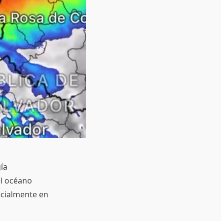
ía
l océano
ecialmente en