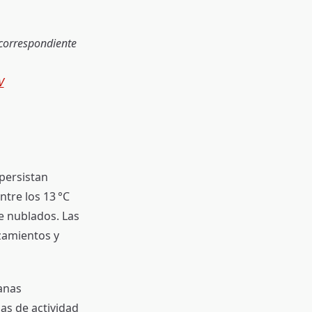
 correspondiente
V
 persistan
tre los 13 °C
e nublados. Las
izamientos y
anas
as de actividad