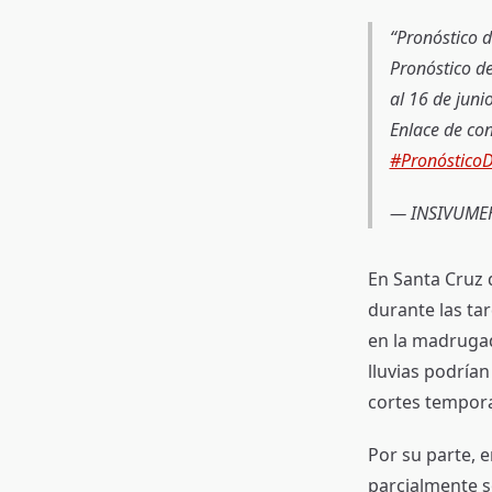
Pronóstico d
Pronóstico de
al 16 de juni
Enlace de co
#PronósticoD
— INSIVUMEH
En Santa Cruz d
durante las ta
en la madrugad
lluvias podrían
cortes tempora
Por su parte, 
parcialmente s