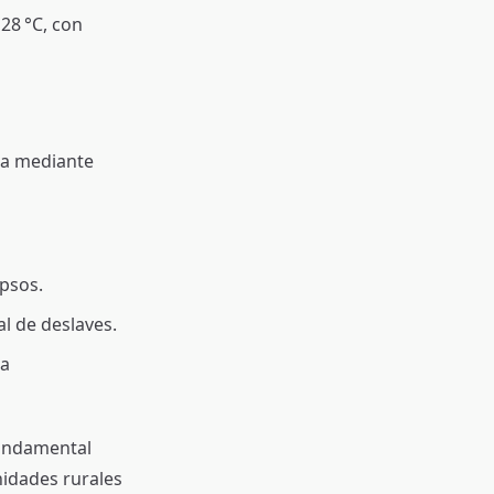
 28 °C, con
da mediante
apsos.
l de deslaves.
la
fundamental
idades rurales