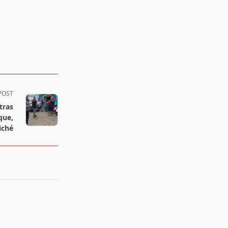
POST
tras
que,
iché