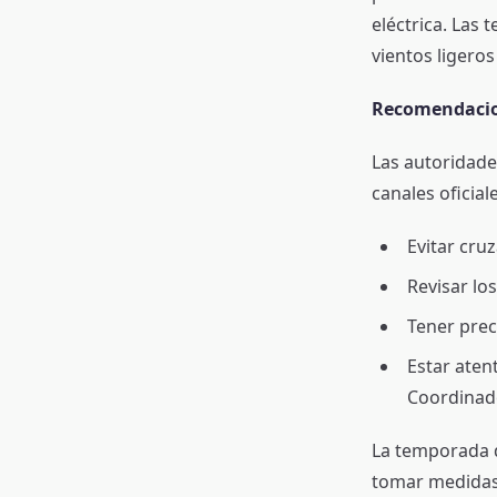
eléctrica. Las 
vientos ligero
Recomendacion
Las autoridade
canales oficial
Evitar cru
Revisar los
Tener prec
Estar aten
Coordinado
La temporada d
tomar medidas 