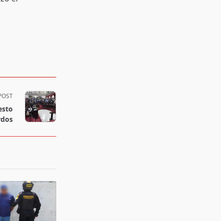
POST
esto
rdos