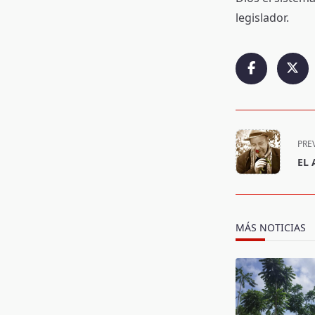
legislador.
<span
PRE
class="nav-
EL 
subtitle
screen-
reader-
text">Page</s
MÁS NOTICIAS