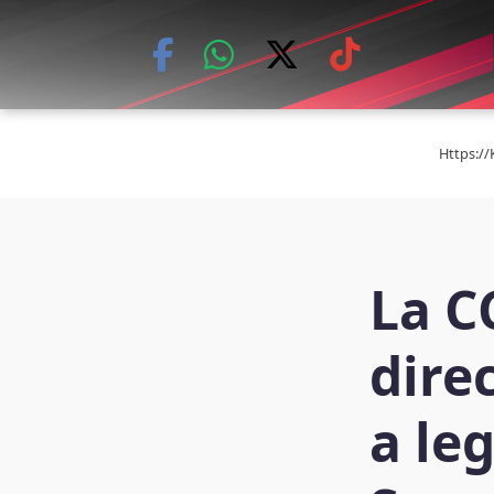
Skip
to
content
Https:/
La C
dire
a le