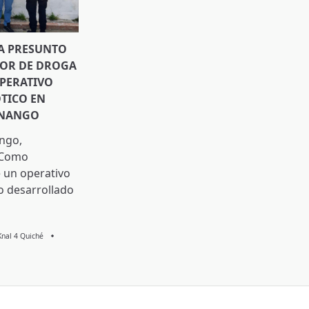
A PRESUNTO
DOR DE DROGA
PERATIVO
TICO EN
ENANGO
ngo,
 Como
 un operativo
o desarrollado
Knal 4 Quiché