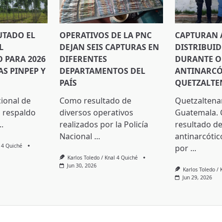
UTADO EL
OPERATIVOS DE LA PNC
CAPTURAN 
L
DEJAN SEIS CAPTURAS EN
DISTRIBUI
PARA 2026
DIFERENTES
DURANTE O
S PINPEP Y
DEPARTAMENTOS DEL
ANTINARCÓ
PAÍS
QUETZALT
cional de
Como resultado de
Quetzaltena
 respaldo
diversos operativos
Guatemala.
..
realizados por la Policía
resultado de
Nacional
...
antinarcótic
l 4 Quiché
por
...
Karlos Toledo / Knal 4 Quiché
Jun 30, 2026
Karlos Toledo / 
Jun 29, 2026