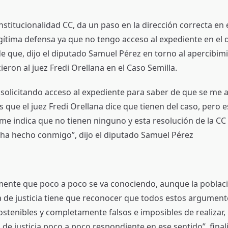
stitucionalidad CC, da un paso en la dirección correcta en e
egítima defensa ya que no tengo acceso al expediente en el
de que, dijo el diputado Samuel Pérez en torno al apercibim
cieron al juez Fredi Orellana en el Caso Semilla.
solicitando acceso al expediente para saber de que se me a
 que el juez Fredi Orellana dice que tienen del caso, pero 
 me indica que no tienen ninguno y esta resolución de la CC 
 ha hecho conmigo”, dijo el diputado Samuel Pérez
mente que poco a poco se va conociendo, aunque la poblaci
a de justicia tiene que reconocer que todos estos argument
ostenibles y completamente falsos e imposibles de realizar,
 de justicia poco a poco respondiente en ese sentido”, finali