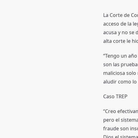
La Corte de Con
acceso de la l
acusa y no se 
alta corte le hi
“Tengo un año 
son las pruebas
maliciosa solo
aludir como lo
Caso TREP
“Creo efectiva
pero el sistem
fraude son ins
Dios el sistema