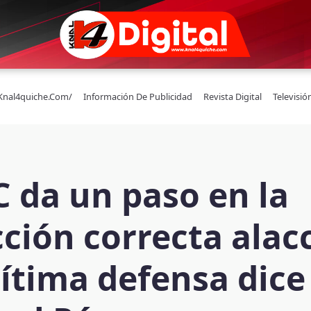
/knal4quiche.com/
Información De Publicidad
Revista Digital
Televisió
C da un paso en la
cción correcta alac
gítima defensa dice