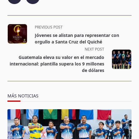
<span
PREVIOUS POST
class="nav-
Jóvenes se alistan para representar con
subtitle
orgullo a Santa Cruz del Quiché
screen-
NEXT POST
reader-
Guatemala eleva su valor en el mercado
text">Page</span>
internacional: plantilla supera los 9 millones
de dólares
MÁS NOTICIAS