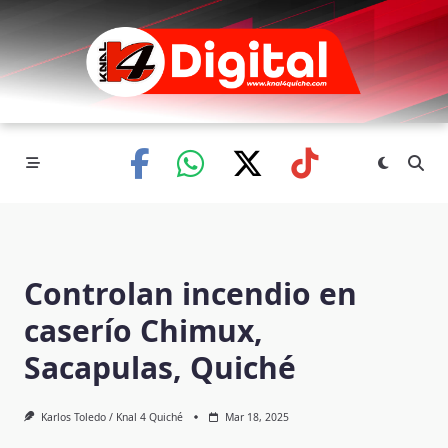
Skip
to
content
Controlan incendio en
caserío Chimux,
Sacapulas, Quiché
Karlos Toledo / Knal 4 Quiché
Mar 18, 2025