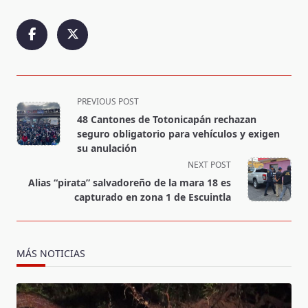
<span
PREVIOUS POST
class="nav-
48 Cantones de Totonicapán rechazan
subtitle
seguro obligatorio para vehículos y exigen
screen-
su anulación
reader-
NEXT POST
text">Page</span>
Alias “pirata” salvadoreño de la mara 18 es
capturado en zona 1 de Escuintla
MÁS NOTICIAS