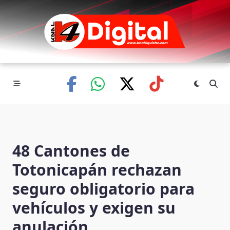
Skip
to
content
48 Cantones de
Totonicapán rechazan
seguro obligatorio para
vehículos y exigen su
anulación