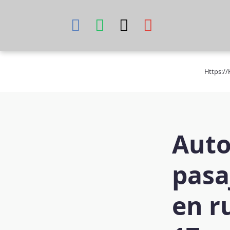
Skip
to
content
Https:/
Auto
pasa
en r