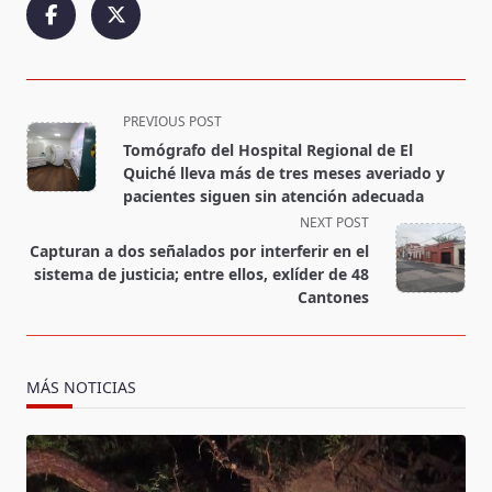
<span
PREVIOUS POST
class="nav-
Tomógrafo del Hospital Regional de El
subtitle
Quiché lleva más de tres meses averiado y
screen-
pacientes siguen sin atención adecuada
reader-
NEXT POST
text">Page</span>
Capturan a dos señalados por interferir en el
sistema de justicia; entre ellos, exlíder de 48
Cantones
MÁS NOTICIAS