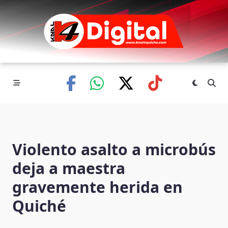
Skip
to
content
Violento asalto a microbús
deja a maestra
gravemente herida en
Quiché