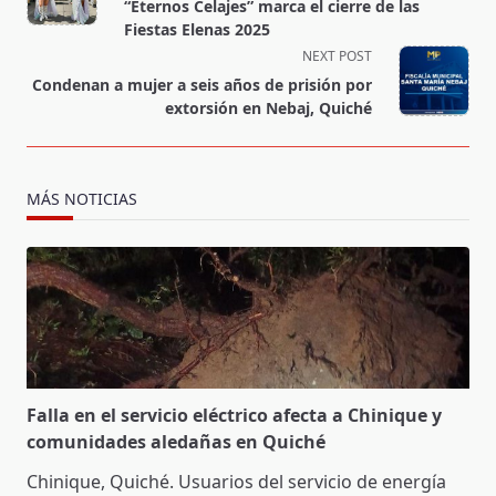
subtitle
“Eternos Celajes” marca el cierre de las
screen-
Fiestas Elenas 2025
reader-
NEXT POST
text">Page</span>
Condenan a mujer a seis años de prisión por
extorsión en Nebaj, Quiché
MÁS NOTICIAS
Falla en el servicio eléctrico afecta a Chinique y
comunidades aledañas en Quiché
Chinique, Quiché. Usuarios del servicio de energía