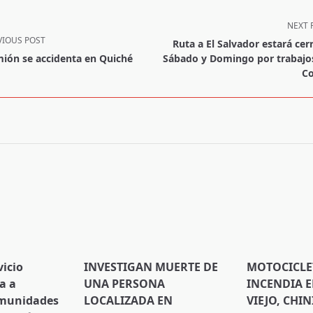
NEXT 
VIOUS POST
Ruta a El Salvador estará cer
ión se accidenta en Quiché
Sábado y Domingo por trabajo
Co
pan>
vicio
INVESTIGAN MUERTE DE
MOTOCICLE
a a
UNA PERSONA
INCENDIA 
omunidades
LOCALIZADA EN
VIEJO, CHIN