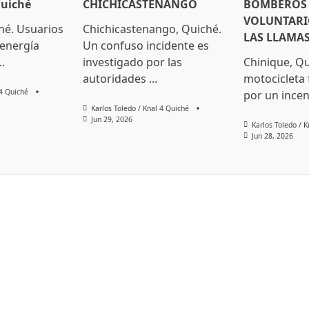
Quiché
CHICHICASTENANGO
BOMBEROS
VOLUNTARI
hé. Usuarios
Chichicastenango, Quiché.
LAS LLAMA
 energía
Un confuso incidente es
..
investigado por las
Chinique, Q
autoridades
...
motocicleta
 4 Quiché
por un incen
Karlos Toledo / Knal 4 Quiché
Jun 29, 2026
Karlos Toledo / 
Jun 28, 2026