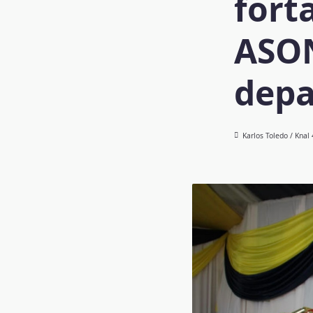
forta
ASON
depa
Karlos Toledo / Knal