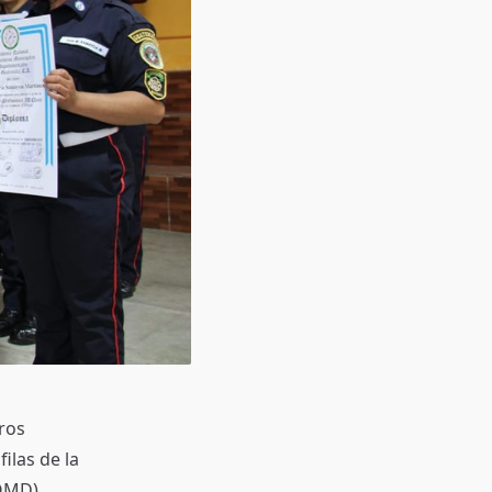
ros
ilas de la
OMD).