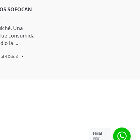
OS SOFOCAN
S
uiché. Una
 fue consumida
dio la
...
Knal 4 Quiché
Hola!
👋🏻