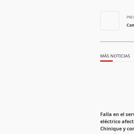
<span
class="nav-
PRE
subtitle
Cam
screen-
reader-
text">Page</s
MÁS NOTICIAS
Falla en el ser
eléctrico afect
Chinique y c