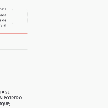
POST
rada
s de
vial
TA SE
EN POTRERO
IQUE;