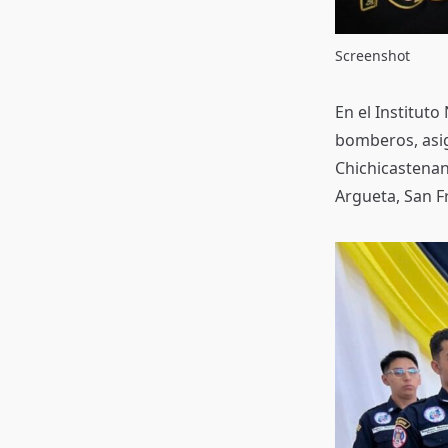
Screenshot
En el Institut
bomberos, asig
Chichicastenan
Argueta, San Fr