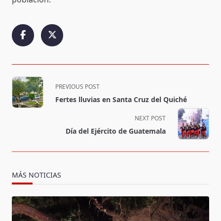
<span
PREVIOUS POST
class="nav-
Fertes lluvias en Santa Cruz del Quiché
subtitle
screen-
NEXT POST
reader-
Día del Ejército de Guatemala
text">Page</span>
MÁS NOTICIAS