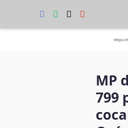
Skip
to
content
Https:/
MP d
799 
coca