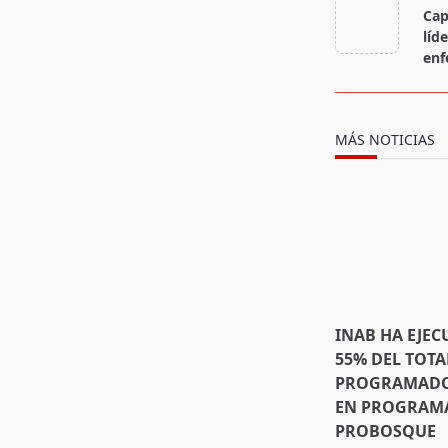
class="nav-
Cap
subtitle
líd
screen-
enf
reader-
text">Page</s
MÁS NOTICIAS
INAB HA EJEC
55% DEL TOTA
PROGRAMADO 
EN PROGRAMA
PROBOSQUE