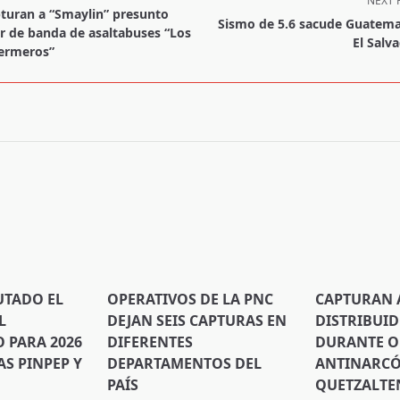
NEXT 
turan a “Smaylin” presunto
Sismo de 5.6 sacude Guatema
er de banda de asaltabuses “Los
El Salva
ermeros”
pan>
UTADO EL
OPERATIVOS DE LA PNC
CAPTURAN 
L
DEJAN SEIS CAPTURAS EN
DISTRIBUI
PARA 2026
DIFERENTES
DURANTE O
S PINPEP Y
DEPARTAMENTOS DEL
ANTINARCÓ
PAÍS
QUETZALT