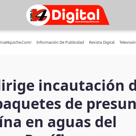
/knal4quiche.com/
Información De Publicidad
Revista Digital
Televisió
irige incautación 
paquetes de presu
ína en aguas del