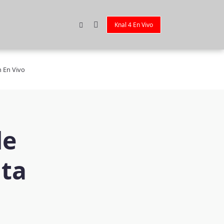
Knal 4 En Vivo
n En Vivo
de
nta