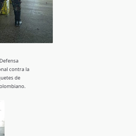
 Defensa
onal contra la
quetes de
colombiano.