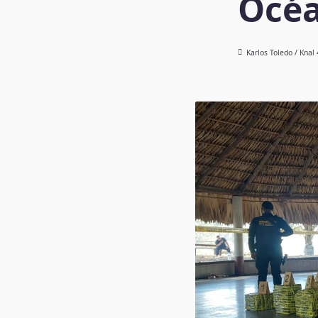
Océa
Karlos Toledo / Knal