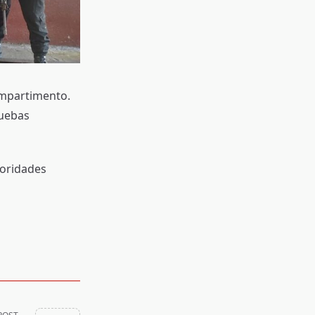
ompartimento.
ruebas
toridades