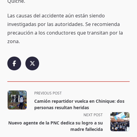
Quiché.
Las causas del accidente aún están siendo
investigadas por las autoridades. Se recomienda
precaución a los conductores que transitan por la
zona.
<span
PREVIOUS POST
class="nav-
Camión repartidor vuelca en Chinique: dos
subtitle
personas resultan heridas
screen-
NEXT POST
reader-
Nuevo agente de la PNC dedica su logro a su
text">Page</span>
madre fallecida