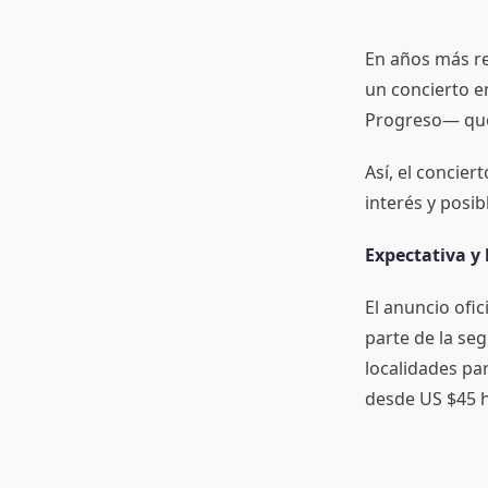
En años más rec
un concierto e
Progreso— que 
Así, el concie
interés y posi
Expectativa y 
El anuncio ofic
parte de la se
localidades pa
desde US $45 h