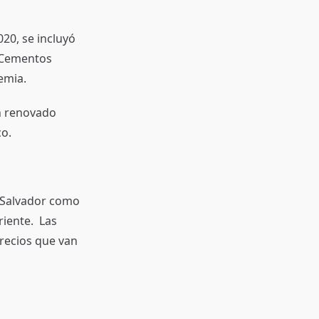
020, se incluyó
o Cementos
demia.
on renovado
o.
l Salvador como
riente. Las
precios que van