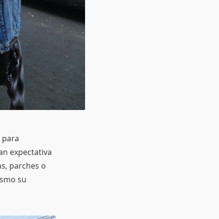
 para
an expectativa
s, parches o
asmo su