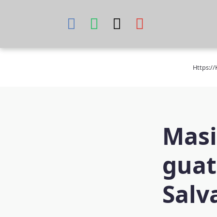
Skip
to
content
Https:/
Masi
guat
Salv