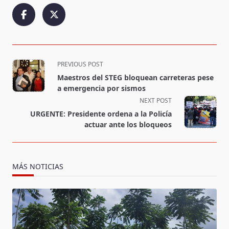
<span
PREVIOUS POST
class="nav-
Maestros del STEG bloquean carreteras pese
subtitle
a emergencia por sismos
screen-
NEXT POST
reader-
URGENTE: Presidente ordena a la Policía
text">Page</span>
actuar ante los bloqueos
MÁS NOTICIAS