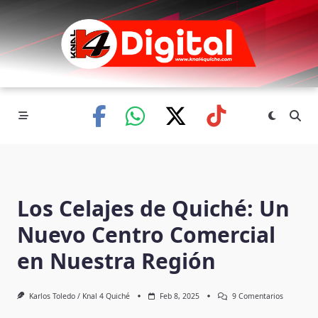
Skip
to
content
Los Celajes de Quiché: Un
Nuevo Centro Comercial
en Nuestra Región
En
Karlos Toledo / Knal 4 Quiché
Feb 8, 2025
9 Comentarios
Los
Celajes