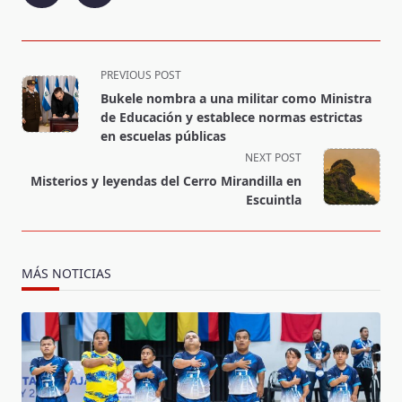
<span
PREVIOUS POST
class="nav-
Bukele nombra a una militar como Ministra
subtitle
de Educación y establece normas estrictas
screen-
en escuelas públicas
reader-
NEXT POST
text">Page</span>
Misterios y leyendas del Cerro Mirandilla en
Escuintla
MÁS NOTICIAS