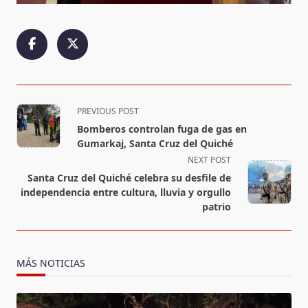
<span
PREVIOUS POST
class="nav-
Bomberos controlan fuga de gas en
subtitle
Gumarkaj, Santa Cruz del Quiché
screen-
NEXT POST
reader-
Santa Cruz del Quiché celebra su desfile de
text">Page</span>
independencia entre cultura, lluvia y orgullo
patrio
MÁS NOTICIAS