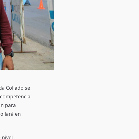
ada Collado se
a competencia
ón para
ollará en
 nivel