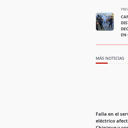
<span
PRE
class="nav-
CA
subtitle
DIS
screen-
DEC
EN 
reader-
text">Page</s
MÁS NOTICIAS
Falla en el ser
eléctrico afect
Chinique y c