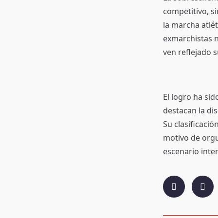
competitivo, s
la marcha atlét
exmarchistas n
ven reflejado 
El logro ha sid
destacan la dis
Su clasificaci
motivo de orgu
escenario inter