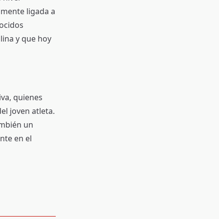
amente ligada a
nocidos
lina y que hoy
iva, quienes
el joven atleta.
ambién un
nte en el