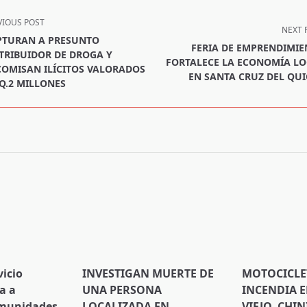
VIOUS POST
NEXT 
PTURAN A PRESUNTO
FERIA DE EMPRENDIMI
TRIBUIDOR DE DROGA Y
FORTALECE LA ECONOMÍA LO
OMISAN ILÍCITOS VALORADOS
EN SANTA CRUZ DEL QU
Q.2 MILLONES
pan>
vicio
INVESTIGAN MUERTE DE
MOTOCICLE
a a
UNA PERSONA
INCENDIA 
omunidades
LOCALIZADA EN
VIEJO, CHIN