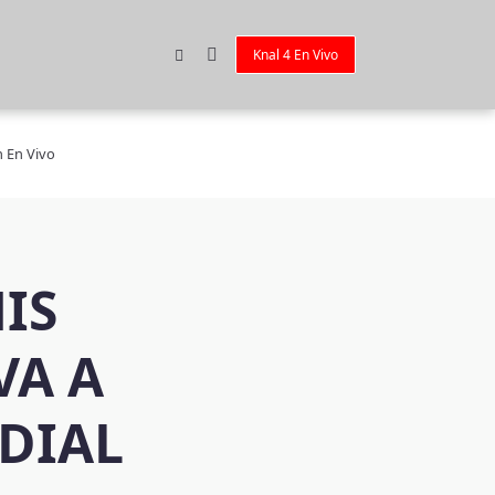
Knal 4 En Vivo
n En Vivo
IS
VA A
DIAL