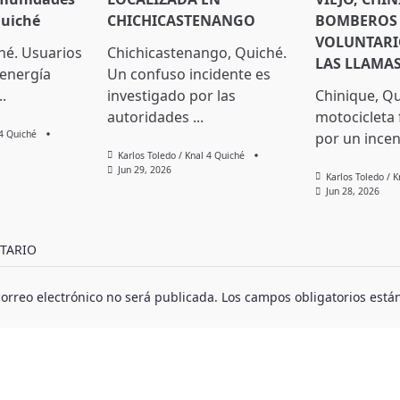
Quiché
CHICHICASTENANGO
BOMBEROS
VOLUNTARI
hé. Usuarios
Chichicastenango, Quiché.
LAS LLAMA
 energía
Un confuso incidente es
..
investigado por las
Chinique, Q
autoridades
...
motocicleta
 4 Quiché
por un incen
Karlos Toledo / Knal 4 Quiché
Jun 29, 2026
Karlos Toledo / 
Jun 28, 2026
TARIO
correo electrónico no será publicada.
Los campos obligatorios est