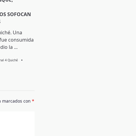
OS SOFOCAN
S
uiché. Una
 fue consumida
dio la
...
Knal 4 Quiché
án marcados con
*