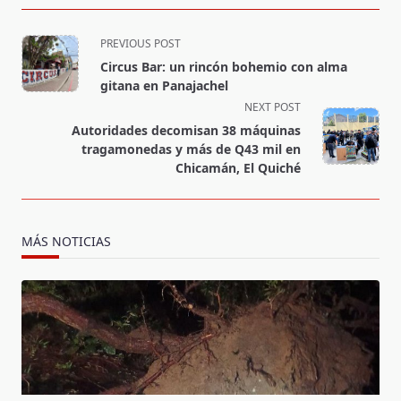
<span
PREVIOUS POST
class="nav-
Circus Bar: un rincón bohemio con alma
subtitle
gitana en Panajachel
screen-
NEXT POST
reader-
Autoridades decomisan 38 máquinas
text">Page</span>
tragamonedas y más de Q43 mil en
Chicamán, El Quiché
MÁS NOTICIAS