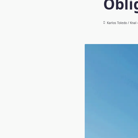
Obli
Karlos Toledo / Knal