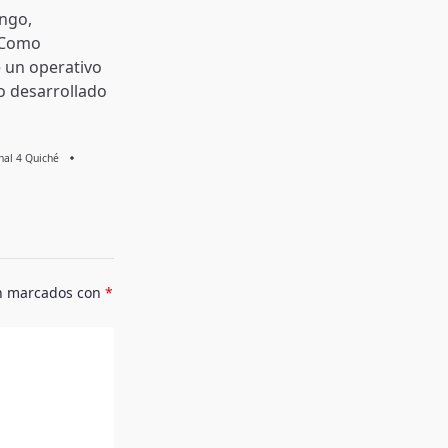
ngo,
 Como
 un operativo
o desarrollado
Knal 4 Quiché
án marcados con
*