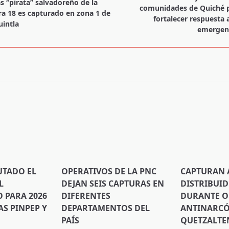
as “pirata” salvadoreño de la
comunidades de Quiché 
a 18 es capturado en zona 1 de
fortalecer respuesta 
uintla
emergen
pan>
UTADO EL
OPERATIVOS DE LA PNC
CAPTURAN 
L
DEJAN SEIS CAPTURAS EN
DISTRIBUI
PARA 2026
DIFERENTES
DURANTE O
S PINPEP Y
DEPARTAMENTOS DEL
ANTINARCÓ
PAÍS
QUETZALT