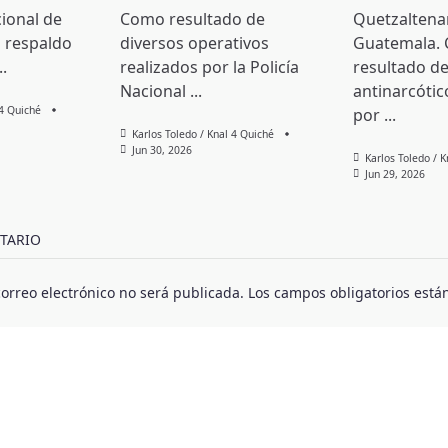
cional de
Como resultado de
Quetzaltena
 respaldo
diversos operativos
Guatemala.
..
realizados por la Policía
resultado de
Nacional
...
antinarcótic
 4 Quiché
por
...
Karlos Toledo / Knal 4 Quiché
Jun 30, 2026
Karlos Toledo / 
Jun 29, 2026
TARIO
correo electrónico no será publicada.
Los campos obligatorios est