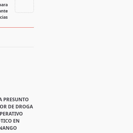
para
ante
cias
A PRESUNTO
DOR DE DROGA
PERATIVO
TICO EN
ENANGO