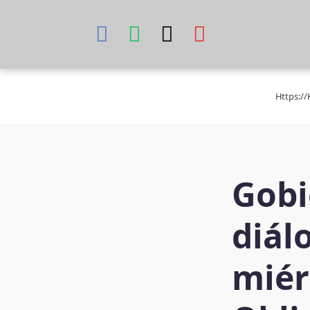
Skip
to
content
Https:/
Gobi
diál
miér