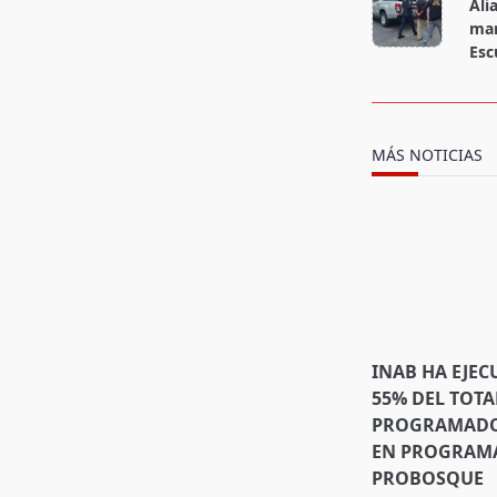
Ali
subtitle
mar
screen-
Esc
reader-
text">Page</s
MÁS NOTICIAS
INAB HA EJEC
55% DEL TOTA
PROGRAMADO 
EN PROGRAMA
PROBOSQUE