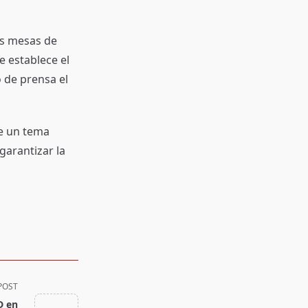
as mesas de
e establece el
 de prensa el
re un tema
garantizar la
POST
D en