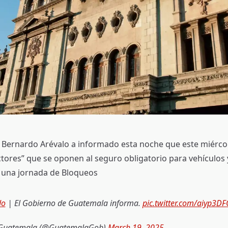
 Bernardo Arévalo a informado esta noche que este miércole
ctores” que se oponen al seguro obligatorio para vehículos
 una jornada de Bloqueos
do
| El Gobierno de Guatemala informa.
pic.twitter.com/aiyp3DF
Guatemala (@GuatemalaGob)
March 19, 2025