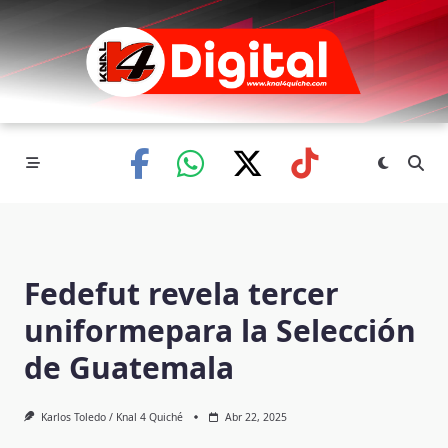
Skip
to
content
Fedefut revela tercer
uniformepara la Selección
de Guatemala
Karlos Toledo / Knal 4 Quiché
Abr 22, 2025