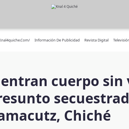
/knal4quiche.com/
Información De Publicidad
Revista Digital
Televisió
entran cuerpo sin 
resunto secuestra
amacutz, Chiché