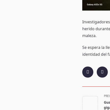
Investigadores
herido durante 
maleza.
Se espera la ll
identidad del f
<span
PRE
class="nav-
Gua
subtitle
gig