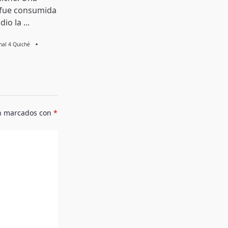
 fue consumida
dio la
...
Knal 4 Quiché
án marcados con
*