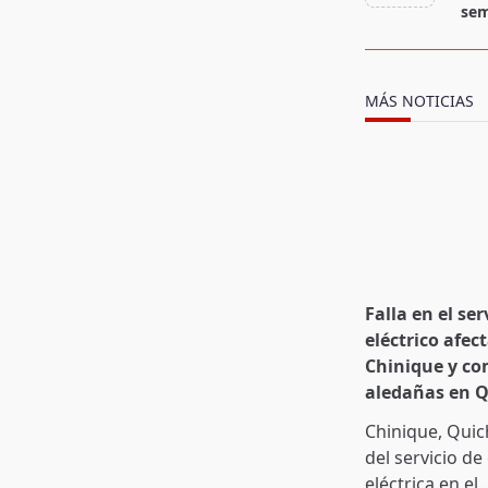
screen-
sem
reader-
text">Page</s
MÁS NOTICIAS
Falla en el ser
eléctrico afect
Chinique y c
aledañas en 
Chinique, Quic
del servicio de
eléctrica en el
.