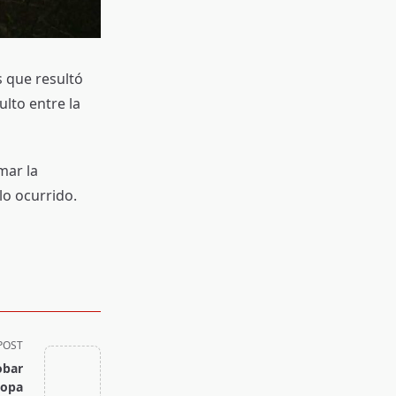
s que resultó
ulto entre la
mar la
lo ocurrido.
POST
obar
Copa