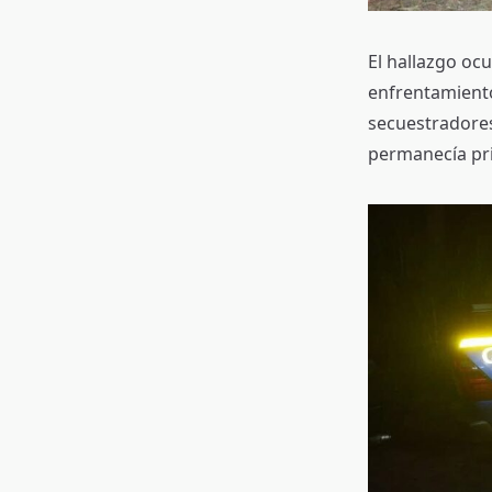
El hallazgo oc
enfrentamiento
secuestradores
permanecía pri