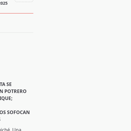
2025
TA SE
EN POTRERO
IQUE;
OS SOFOCAN
S
uiché. Una