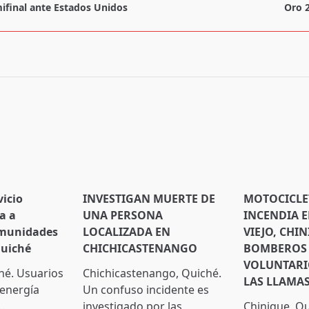
ifinal ante Estados Unidos
Oro 
pan>
vicio
INVESTIGAN MUERTE DE
MOTOCICLE
a a
UNA PERSONA
INCENDIA 
omunidades
LOCALIZADA EN
VIEJO, CHIN
Quiché
CHICHICASTENANGO
BOMBEROS
VOLUNTARI
hé. Usuarios
Chichicastenango, Quiché.
LAS LLAMA
 energía
Un confuso incidente es
..
investigado por las
Chinique, Q