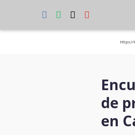
Skip
to
content
Https:/
Encu
de p
en C