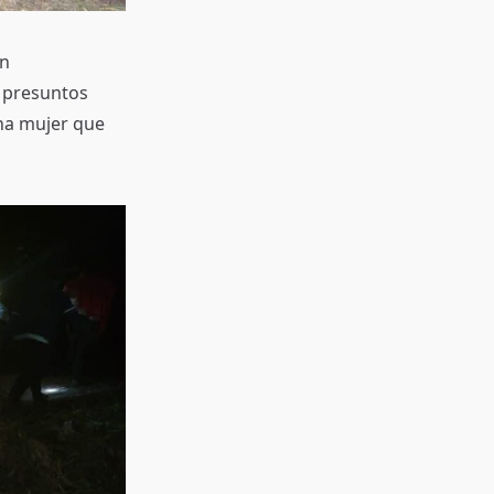
un
e presuntos
una mujer que