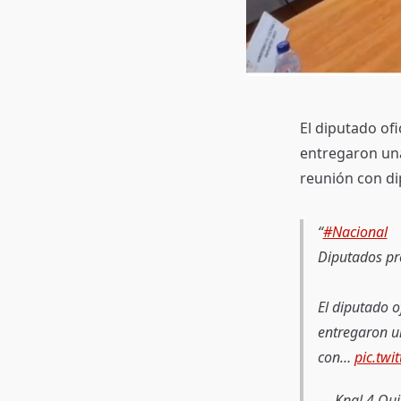
El diputado ofi
entregaron una 
reunión con di
#Nacional
Diputados pr
El diputado o
entregaron un
con…
pic.tw
— Knal 4 Qui