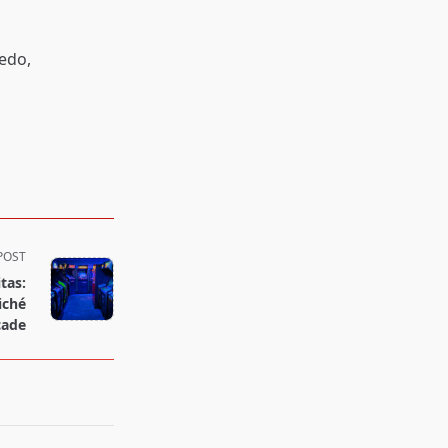
edo,
POST
tas:
iché
cade