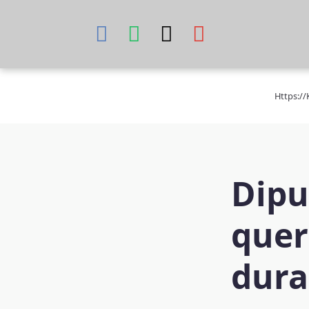
Skip
to
content
Https:/
Dipu
quer
dura