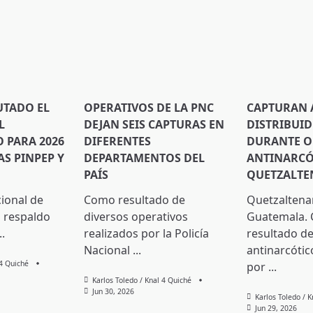
UTADO EL
OPERATIVOS DE LA PNC
CAPTURAN 
L
DEJAN SEIS CAPTURAS EN
DISTRIBUI
PARA 2026
DIFERENTES
DURANTE O
S PINPEP Y
DEPARTAMENTOS DEL
ANTINARCÓ
PAÍS
QUETZALT
cional de
Como resultado de
Quetzaltena
 respaldo
diversos operativos
Guatemala.
..
realizados por la Policía
resultado de
Nacional
...
antinarcótic
 4 Quiché
por
...
Karlos Toledo / Knal 4 Quiché
Jun 30, 2026
Karlos Toledo / 
Jun 29, 2026