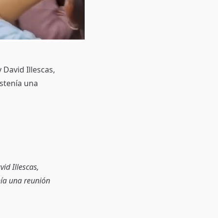
 David Illescas,
ostenía una
id Illescas,
nía una reunión