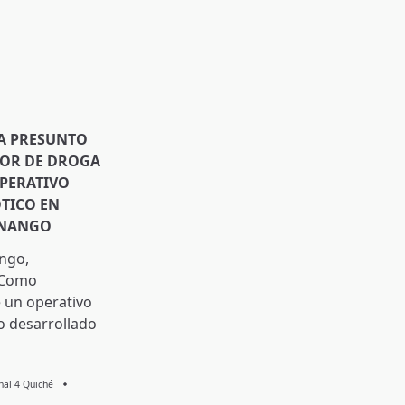
A PRESUNTO
DOR DE DROGA
PERATIVO
TICO EN
ENANGO
ngo,
 Como
 un operativo
o desarrollado
Knal 4 Quiché