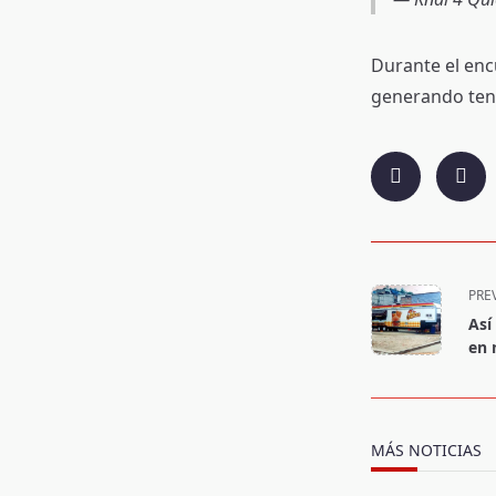
Durante el enc
generando tensi
<span
PRE
class="nav-
Así
subtitle
en 
screen-
reader-
text">Page</s
MÁS NOTICIAS