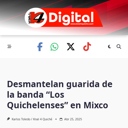
Skip
to
content
Desmantelan guarida de
la banda “Los
Quichelenses” en Mixco
Karlos Toledo / Knal 4 Quiché
Abr 25, 2025