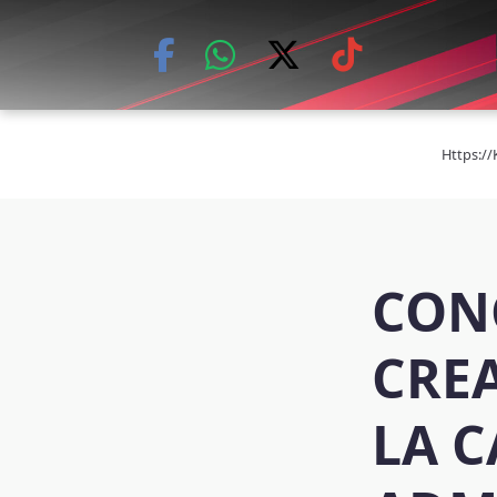
Skip
to
content
Https:/
CON
CRE
LA C