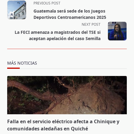
<span
PREVIOUS POST
class="nav-
Guatemala será sede de los Juegos
subtitle
Deportivos Centroamericanos 2025
screen-
NEXT POST
reader-
La FECI amenaza a magistrados del TSE si
text">Page</span>
aceptan apelación del caso Semilla
MÁS NOTICIAS
Falla en el servicio eléctrico afecta a Chinique y
comunidades aledañas en Quiché