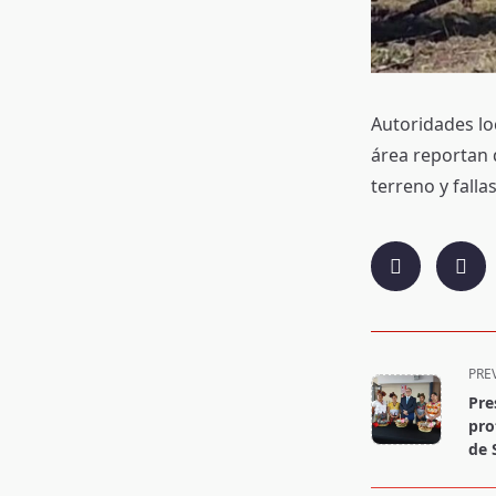
Autoridades loc
área reportan 
terreno y falla
<span
PRE
class="nav-
Pre
subtitle
pro
screen-
de 
reader-