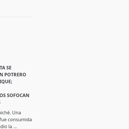
TA SE
EN POTRERO
IQUE;
OS SOFOCAN
S
uiché. Una
 fue consumida
dio la
...