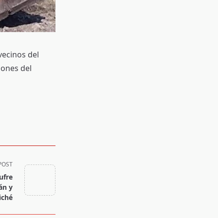
vecinos del
iones del
POST
ufre
án y
iché