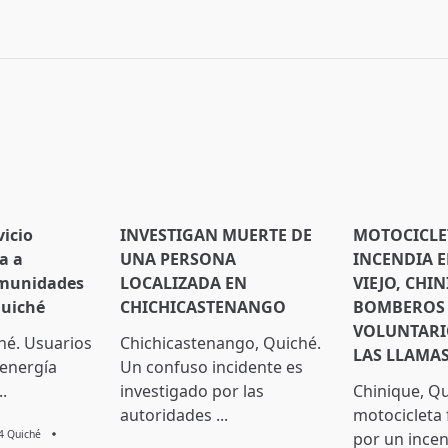
pan>
vicio
INVESTIGAN MUERTE DE
MOTOCICLE
a a
UNA PERSONA
INCENDIA 
omunidades
LOCALIZADA EN
VIEJO, CHIN
Quiché
CHICHICASTENANGO
BOMBEROS
VOLUNTARI
hé. Usuarios
Chichicastenango, Quiché.
LAS LLAMA
 energía
Un confuso incidente es
..
investigado por las
Chinique, Q
autoridades
...
motocicleta
 4 Quiché
por un incen