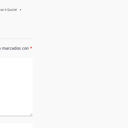
Knal 4 Quiché
án marcados con
*