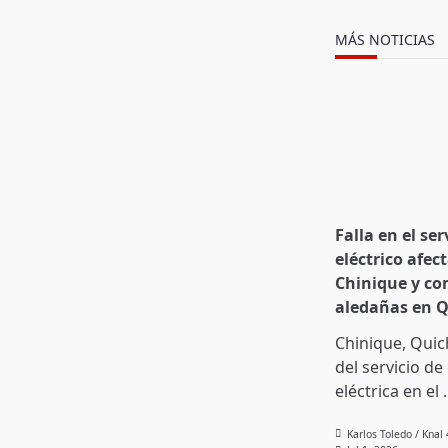
text">Page</s
MÁS NOTICIAS
Falla en el ser
eléctrico afect
Chinique y c
aledañas en 
Chinique, Quic
del servicio de
eléctrica en el
.
Karlos Toledo / Knal