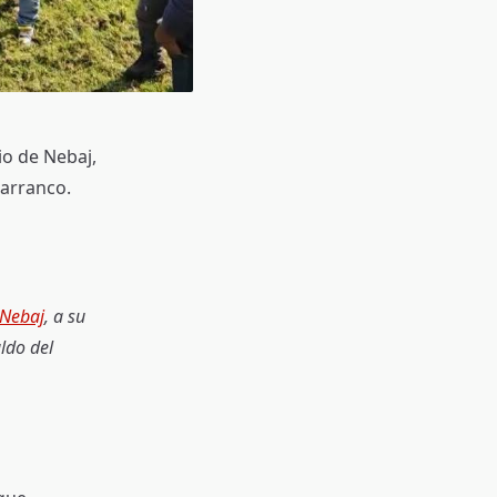
io de Nebaj,
barranco.
Nebaj
, a su
ldo del