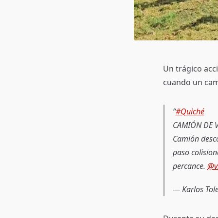
Un trágico acci
cuando un cami
#Quiché
CAMIÓN DE V
Camión desco
paso colision
percance.
@v
— Karlos Tol