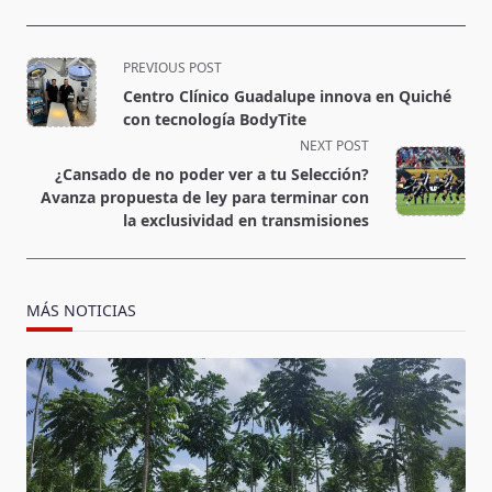
<span
PREVIOUS POST
class="nav-
Centro Clínico Guadalupe innova en Quiché
subtitle
con tecnología BodyTite
screen-
NEXT POST
reader-
¿Cansado de no poder ver a tu Selección?
text">Page</span>
Avanza propuesta de ley para terminar con
la exclusividad en transmisiones
MÁS NOTICIAS