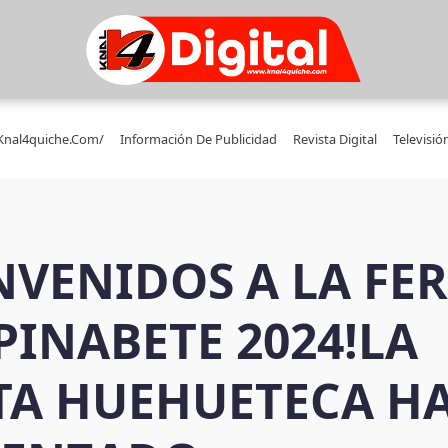
/knal4quiche.com/
Información De Publicidad
Revista Digital
Televisió
NVENIDOS A LA FER
PINABETE 2024!LA
STA HUEHUETECA H