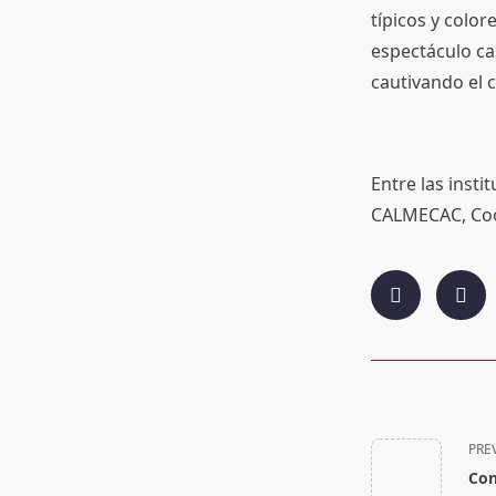
típicos y color
espectáculo ca
cautivando el 
Entre las inst
CALMECAC, Coo
<span
class="nav-
PRE
subtitle
screen-
Con