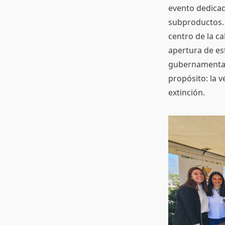
evento dedicad
subproductos. C
centro de la c
apertura de es
gubernamental
propósito: la v
extinción.