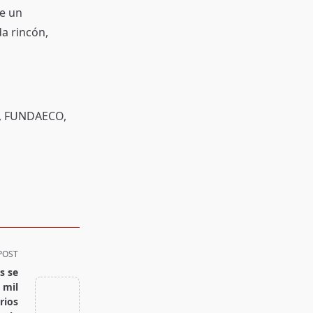
ue un
a rincón,
p, FUNDAECO,
POST
s se
 mil
rios