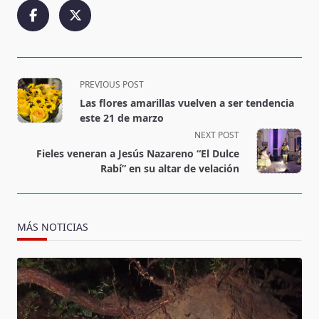
<span
PREVIOUS POST
class="nav-
Las flores amarillas vuelven a ser tendencia
subtitle
este 21 de marzo
screen-
NEXT POST
reader-
Fieles veneran a Jesús Nazareno “El Dulce
text">Page</span>
Rabí” en su altar de velación
MÁS NOTICIAS