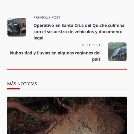
<span
PREVIOUS POST
class="nav-
Operativo en Santa Cruz del Quiché culmina
subtitle
con el secuestro de vehículos y documento
screen-
legal
reader-
NEXT POST
text">Page</span>
Nubosidad y lluvias en algunas regiones del
país
MÁS NOTICIAS