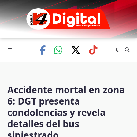
Skip
to
content
Accidente mortal en zona
6: DGT presenta
condolencias y revela
detalles del bus
siniestrado