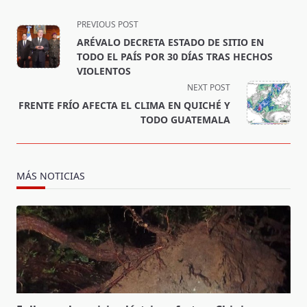
<span
PREVIOUS POST
class="nav-
ARÉVALO DECRETA ESTADO DE SITIO EN
subtitle
TODO EL PAÍS POR 30 DÍAS TRAS HECHOS
screen-
VIOLENTOS
reader-
NEXT POST
text">Page</span>
FRENTE FRÍO AFECTA EL CLIMA EN QUICHÉ Y
TODO GUATEMALA
MÁS NOTICIAS