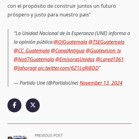
con el propósito de construir juntos un futuro
próspero y justo para nuestro país”
La Unidad Nacional de la Esperanza (UNE) informa a
la opinión pública:
@OJGuatemala
@TSEGuatemala
@CC_Guatemala
@CanalAntigua
@Guatevision_tv
@Noti7Guatemala
@EmisorasUnidas
@Lared1061
@lahoragt
pic.twitter.com/6Z1LgRi8OD
— Partido Une (@PartidoUne)
November 13, 2024
<span
PREVIOUS POST