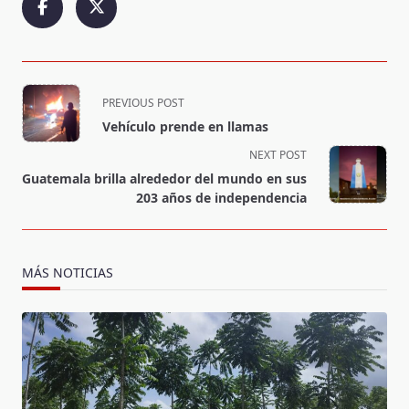
<span
PREVIOUS POST
class="nav-
Vehículo prende en llamas
subtitle
NEXT POST
screen-
Guatemala brilla alrededor del mundo en sus
reader-
203 años de independencia
text">Page</span>
MÁS NOTICIAS