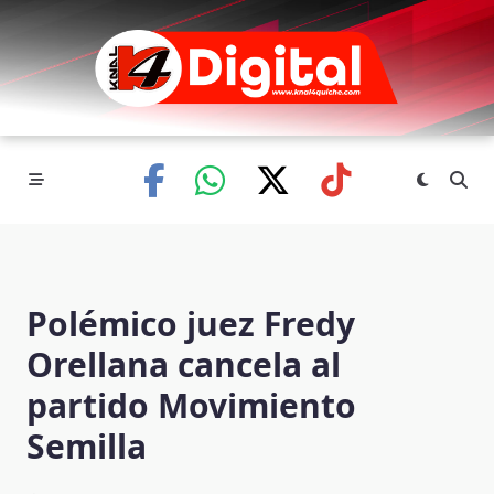
Skip
to
content
Polémico juez Fredy
Orellana cancela al
partido Movimiento
Semilla