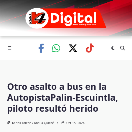
Skip
to
content
Otro asalto a bus en la
AutopistaPalin-Escuintla,
piloto resultó herido
Karlos Toledo / Knal 4 Quiché
Oct 15, 2024