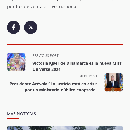
puntos de venta a nivel nacional.
<span
PREVIOUS POST
class="nav-
Victoria Kjaer de Dinamarca es la nueva Miss
subtitle
Universe 2024
screen-
NEXT POST
reader-
Presidente Arévalo:“La justicia está en crisis
text">Page</span>
por un Ministerio Público cooptado”
MÁS NOTICIAS