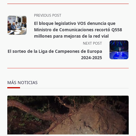
<span
PREVIOUS POST
class="nav-
El bloque legislativo VOS denuncia que
subtitle
Ministro de Comunicaciones recortó Q558
screen-
millones para mejoras de la red vial
reader-
NEXT POST
text">Page</span>
El sorteo de la Liga de Campeones de Europa
2024-2025
MÁS NOTICIAS