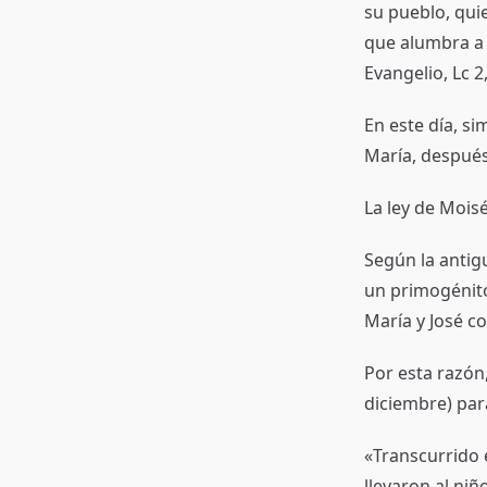
su pueblo, quie
que alumbra a l
Evangelio, Lc 2,
En este día, si
María, después
La ley de Mois
Según la antig
un primogénito
María y José c
Por esta razón,
diciembre) para
«Transcurrido e
llevaron al niñ