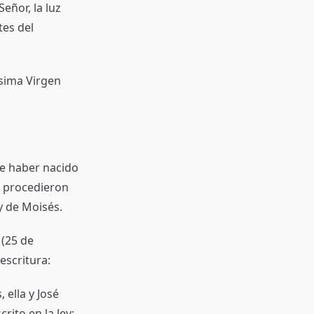
eñor, la luz
tes del
ísima Virgen
de haber nacido
í procedieron
y de Moisés.
 (25 de
escritura:
 ella y José
rito en la ley: