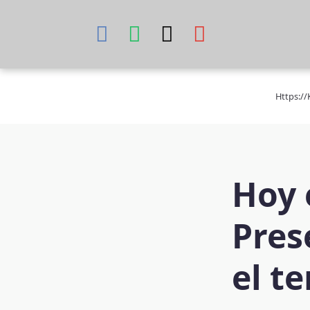
Skip
to
content
Https:/
Hoy e
Pres
el t