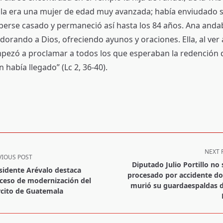
lla era una mujer de edad muy avanzada; había enviudado s
erse casado y permaneció así hasta los 84 años. Ana anda
dorando a Dios, ofreciendo ayunos y oraciones. Ella, al ver a
pezó a proclamar a todos los que esperaban la redención 
n había llegado” (Lc 2, 36-40).
NEXT 
VIOUS POST
Diputado Julio Portillo no 
sidente Arévalo destaca
procesado por accidente d
ceso de modernización del
murió su guardaespaldas d
rcito de Guatemala
pan>