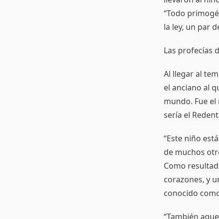
“Todo primogén
la ley, un par 
Las profecías 
Al llegar al te
el anciano al q
mundo. Fue el 
sería el Reden
“Este niño est
de muchos otro
Como resultado
corazones, y u
conocido como 
“También aquel 