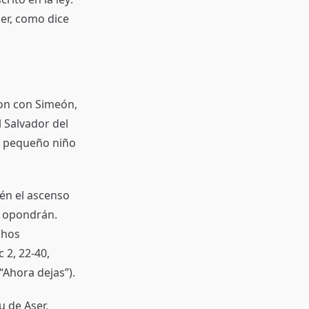
er, como dice
ron con Simeón,
l Salvador del
e pequeño niño
ién el ascenso
e opondrán.
chos
 2, 22-40,
“Ahora dejas”).
u de Aser,