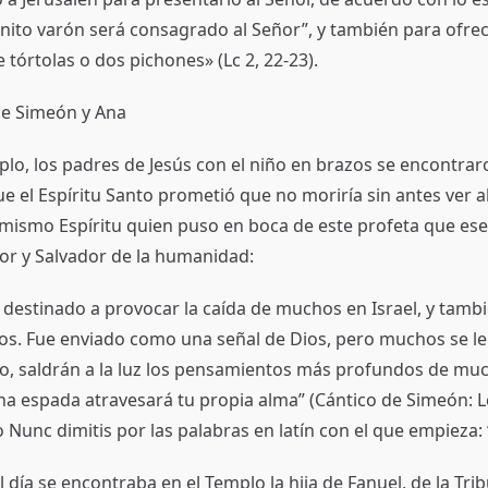
ito varón será consagrado al Señor”, y también para ofrec
de tórtolas o dos pichones» (Lc 2, 22-23).
de Simeón y Ana
mplo, los padres de Jesús con el niño en brazos se encontra
ue el Espíritu Santo prometió que no moriría sin antes ver a
mismo Espíritu quien puso en boca de este profeta que es
tor y Salvador de la humanidad:
á destinado a provocar la caída de muchos en Israel, y tamb
s. Fue enviado como una señal de Dios, pero muchos se l
, saldrán a la luz los pensamientos más profundos de mu
na espada atravesará tu propia alma” (Cántico de Simeón: Lc
Nunc dimitis por las palabras en latín con el que empieza: 
día se encontraba en el Templo la hija de Fanuel, de la Trib