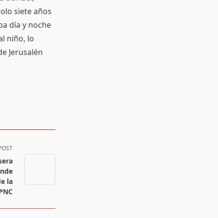
olo siete años
ba día y noche
l niño, lo
de Jerusalén
POST
sera
onde
e la
PNC