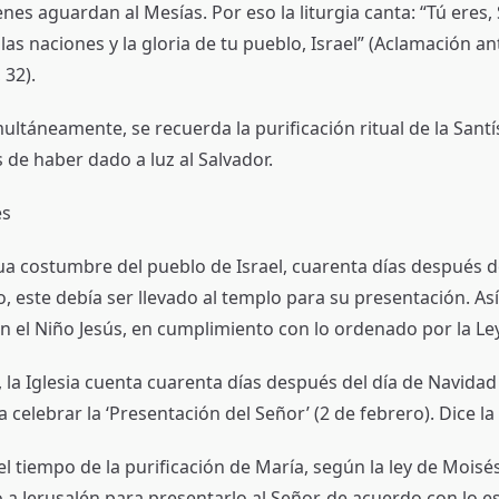
nes aguardan al Mesías. Por eso la liturgia canta: “Tú eres, S
as naciones y la gloria de tu pueblo, Israel” (Aclamación an
 32).
multáneamente, se recuerda la purificación ritual de la Sant
 de haber dado a luz al Salvador.
és
ua costumbre del pueblo de Israel, cuarenta días después 
, este debía ser llevado al templo para su presentación. As
on el Niño Jesús, en cumplimiento con lo ordenado por la Le
 la Iglesia cuenta cuarenta días después del día de Navidad
 celebrar la ‘Presentación del Señor’ (2 de febrero). Dice la 
l tiempo de la purificación de María, según la ley de Moisés,
o a Jerusalén para presentarlo al Señor, de acuerdo con lo esc