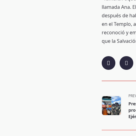
llamada Ana. E
después de hab
en el Templo, a
reconoció y em
que la Salvació
<span
PRE
class="nav-
Pre
subtitle
pro
screen-
Ejé
reader-
text">Page</s