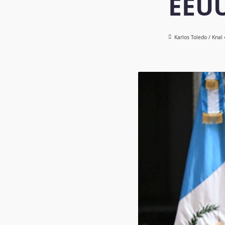
EEU
Karlos Toledo / Knal