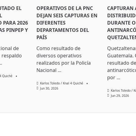
UTADO EL
OPERATIVOS DE LA PNC
CAPTURAN 
L
DEJAN SEIS CAPTURAS EN
DISTRIBUI
PARA 2026
DIFERENTES
DURANTE O
S PINPEP Y
DEPARTAMENTOS DEL
ANTINARCÓ
PAÍS
QUETZALT
cional de
Como resultado de
Quetzaltena
 respaldo
diversos operativos
Guatemala.
..
realizados por la Policía
resultado de
Nacional
...
antinarcótic
 4 Quiché
por
...
Karlos Toledo / Knal 4 Quiché
Jun 30, 2026
Karlos Toledo / 
Jun 29, 2026