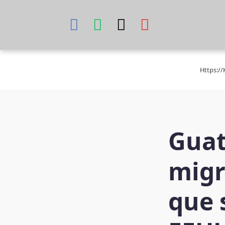
Skip
to
content
Https:/
Guat
migr
que 