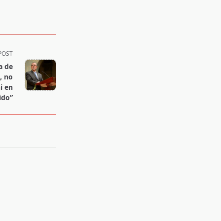
POST
a de
, no
i en
ido”