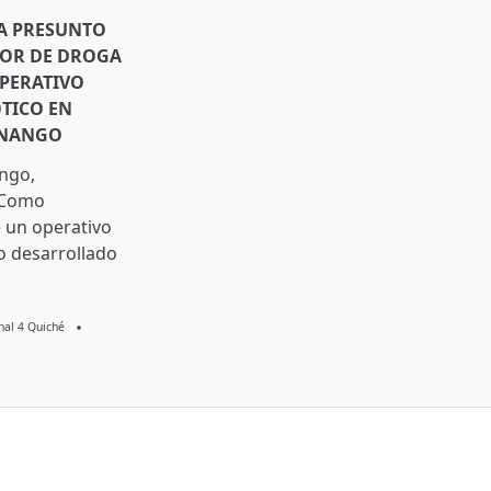
A PRESUNTO
DOR DE DROGA
PERATIVO
TICO EN
ENANGO
ngo,
 Como
 un operativo
o desarrollado
Knal 4 Quiché