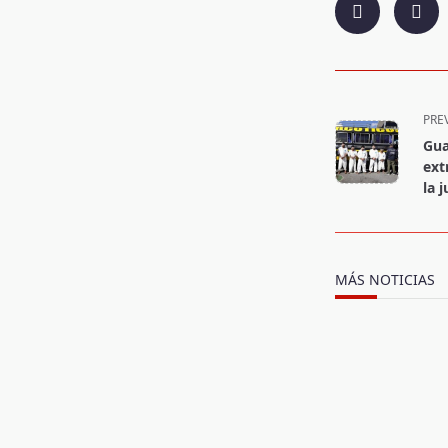
<span
PRE
class="nav-
Gua
subtitle
ext
screen-
la j
reader-
text">Page</s
MÁS NOTICIAS