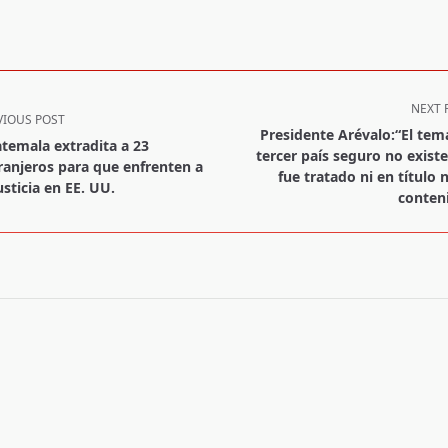
NEXT 
VIOUS POST
Presidente Arévalo:“El tem
temala extradita a 23
tercer país seguro no existe
ranjeros para que enfrenten a
fue tratado ni en título n
usticia en EE. UU.
conten
pan>