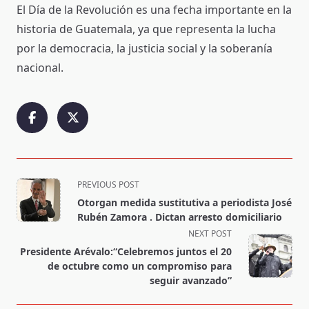
El Día de la Revolución es una fecha importante en la
historia de Guatemala, ya que representa la lucha
por la democracia, la justicia social y la soberanía
nacional.
<span
PREVIOUS POST
class="nav-
Otorgan medida sustitutiva a periodista José
subtitle
Rubén Zamora . Dictan arresto domiciliario
screen-
NEXT POST
reader-
Presidente Arévalo:“Celebremos juntos el 20
text">Page</span>
de octubre como un compromiso para
seguir avanzado”