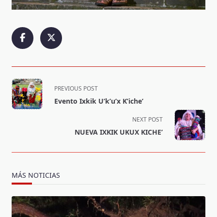
<span
PREVIOUS POST
class="nav-
Evento Ixkik U’k’u’x K’iche’
subtitle
screen-
NEXT POST
reader-
NUEVA IXKIK UKUX KICHE’
text">Page</span>
MÁS NOTICIAS