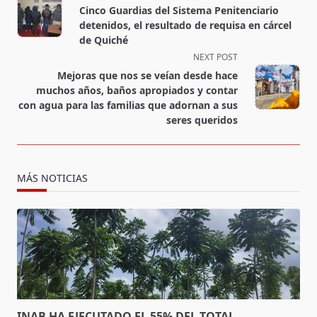
class="nav-
Cinco Guardias del Sistema Penitenciario
subtitle
detenidos, el resultado de requisa en cárcel
screen-
de Quiché
reader-
NEXT POST
text">Page</span>
Mejoras que nos se veían desde hace
muchos años, baños apropiados y contar
con agua para las familias que adornan a sus
seres queridos
MÁS NOTICIAS
INAB HA EJECUTADO EL 55% DEL TOTAL