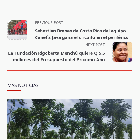
<span
PREVIOUS POST
class="nav-
Sebastián Brenes de Costa Rica del equipo
subtitle
Canel´s Java gana el circuito en el periférico
screen-
NEXT POST
reader-
La Fundación Rigoberta Menchú quiere Q 5.5
text">Page</span>
millones del Presupuesto del Próximo Año
MÁS NOTICIAS